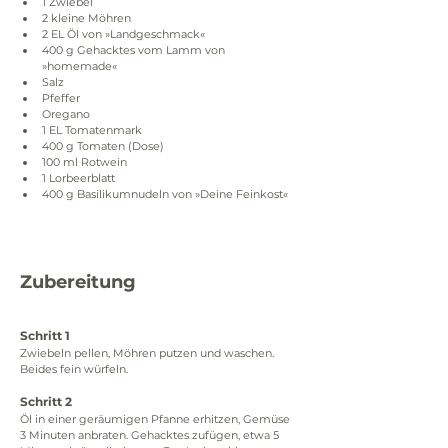
1 Zwiebel
2 kleine Möhren
2 EL Öl von »Landgeschmack«
400 g Gehacktes vom Lamm von 
»homemade«
Salz
Pfeffer
Oregano
1 EL Tomatenmark
400 g Tomaten (Dose)
100 ml Rotwein
1 Lorbeerblatt
400 g Basilikumnudeln von »Deine Feinkost«
Zubereitung
Schritt 1
Zwiebeln pellen, Möhren putzen und waschen. 
Beides fein würfeln.
Schritt 2
Öl in einer geräumigen Pfanne erhitzen, Gemüse 
3 Minuten anbraten. Gehacktes zufügen, etwa 5 