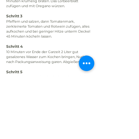
Minuten krümelig braten. Das Lorbeerblatt 
zufügen und mit Oregano würzen.
Schritt 3
Pfeffern und salzen, dann Tomatenmark, 
zerkleinerte Tomaten und Rotwein zufügen, alles 
aufkochen und bei geringer Hitze unterm Deckel 
45 Minuten köcheln lassen.
Schritt 4
10 Minuten vor Ende der Garzeit 2 Liter gut 
gesalzenes Wasser zum Kochen bringen, Nudeln 
nach Packungsanweisung garen. Abgießen.
Schritt 5
Lammbolognese mit Salz abschmecken, mit den 
Nudeln auf Tellern anrichten und genießen.
Zurück
Weiter