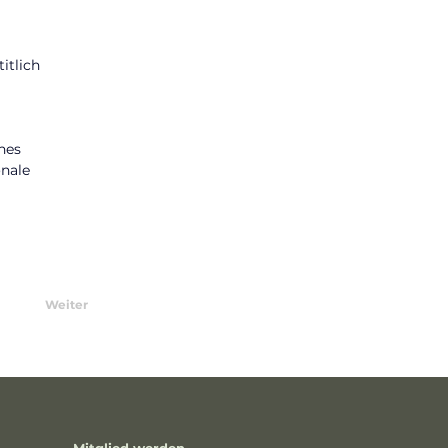
tlich 
nes 
nale 
Weiter