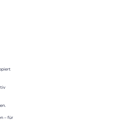
piert 
tiv 
en.
 – für 