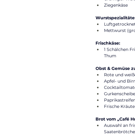
Ziegenkäse
Wurstspezialität
Luftgetrockne
Mettwurst (gro
Frischkäse:
1 Schälchen Fr
Thum
Obst & Gemüse z
Rote und weiß
Apfel- und Bir
Cocktailtomat
Gurkenscheib
Paprikastreife
Frische Kräuter
Brot vom „Café H
Auswahl an fri
Saatenbrötch