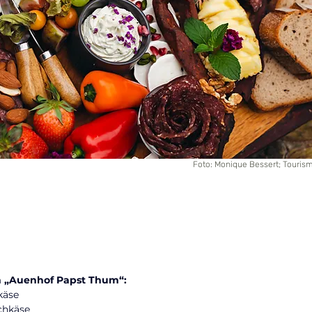
Foto: Monique Bessert; Tourism
 „Auenhof Papst Thum“:
käse
chkäse