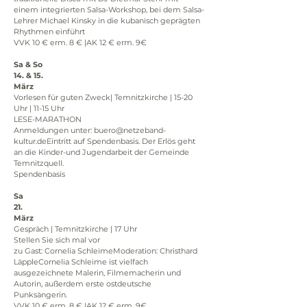
einem integrierten Salsa-Workshop, bei dem Salsa-
Lehrer Michael Kinsky in die kubanisch geprägten 
Rhythmen einführt
VVK 10 € erm. 8 € |AK 12 € erm. 9€
Sa & So
14. & 15.
März
Vorlesen für guten Zweck| Temnitzkirche | 15-20 
Uhr | 11-15 Uhr
LESE-MARATHON
Anmeldungen unter: buero@netzeband-
kultur.deEintritt auf Spendenbasis. Der Erlös geht 
an die Kinder-und Jugendarbeit der Gemeinde 
Temnitzquell.
Spendenbasis
Sa
21.
März
Gespräch | Temnitzkirche | 17 Uhr
Stellen Sie sich mal vor
zu Gast: Cornelia SchleimeModeration: Christhard 
LäppleCornelia Schleime ist vielfach 
ausgezeichnete Malerin, Filmemacherin und 
Autorin, außerdem erste ostdeutsche 
Punksängerin. 
VVK 10 € erm. 8 € |AK 12 € erm. 9€