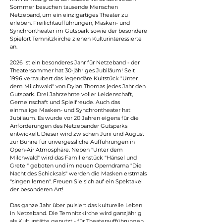
Sommer besuchen tausende Menschen 
Netzeband, um ein einzigartiges Theater zu 
erleben. Freilichtaufführungen, Masken- und 
Synchrontheater im Gutspark sowie der besondere 
Spielort Temnitzkirche ziehen Kulturinteressierte 
an.
2026 ist ein besonderes Jahr für Netzeband - der 
Theatersommer hat 30-jähriges Jubiläum! Seit 
1996 verzaubert das legendäre Kultstück "Unter 
dem Milchwald" von Dylan Thomas jedes Jahr den 
Gutspark. Drei Jahrzehnte voller Leidenschaft, 
Gemeinschaft und Spielfreude. Auch das 
einmalige Masken- und Synchrontheater hat 
Jubiläum. Es wurde vor 20 Jahren eigens für die 
Anforderungen des Netzebander Gutsparks 
entwickelt. Dieser wird zwischen Juni und August 
zur Bühne für unvergessliche Aufführungen in 
Open-Air Atmosphäre. Neben "Unter dem 
Milchwald" wird das Familienstück "Hänsel und 
Gretel" geboten und im neuen Operndrama "Die 
Nacht des Schicksals" werden die Masken erstmals 
"singen lernen". Freuen Sie sich auf ein Spektakel 
der besonderen Art!
Das ganze Jahr über pulsiert das kulturelle Leben 
in Netzeband. Die Temnitzkirche wird ganzjährig 
als Kulturstätte genutzt - für Theateraufführungen, 