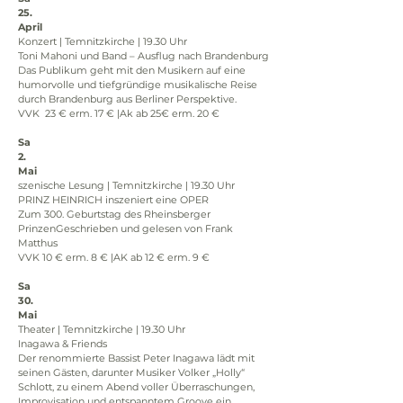
25.
April
Konzert | Temnitzkirche | 19.30 Uhr
Toni Mahoni und Band – Ausflug nach Brandenburg
Das Publikum geht mit den Musikern auf eine 
humorvolle und tiefgründige musikalische Reise 
durch Brandenburg aus Berliner Perspektive.
VVK  23 € erm. 17 € |Ak ab 25€ erm. 20 €
Sa
2.
Mai
szenische Lesung | Temnitzkirche | 19.30 Uhr
PRINZ HEINRICH inszeniert eine OPER
Zum 300. Geburtstag des Rheinsberger 
PrinzenGeschrieben und gelesen von Frank 
Matthus
VVK 10 € erm. 8 € |AK ab 12 € erm. 9 €
Sa
30.
Mai
Theater | Temnitzkirche | 19.30 Uhr
Inagawa & Friends
Der renommierte Bassist Peter Inagawa lädt mit 
seinen Gästen, darunter Musiker Volker „Holly“ 
Schlott, zu einem Abend voller Überraschungen, 
Improvisation und entspanntem Groove ein.