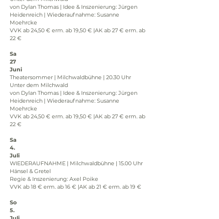
von Dylan Thomas | Idee & Inszenierung: Jürgen 
Heidenreich | Wiederaufnahme: Susanne 
Moehrcke
VVK ab 24,50 € erm. ab 19,50 € |AK ab 27 € erm. ab 
22 €
Sa
27
Juni
Theatersommer | Milchwaldbühne | 20.30 Uhr
Unter dem Milchwald
von Dylan Thomas | Idee & Inszenierung: Jürgen 
Heidenreich | Wiederaufnahme: Susanne 
Moehrcke
VVK ab 24,50 € erm. ab 19,50 € |AK ab 27 € erm. ab 
22 €
Sa
4.
Juli
WIEDERAUFNAHME | Milchwaldbühne | 15.00 Uhr
Hänsel & Gretel
Regie & Inszenierung: Axel Poike
VVK ab 18 € erm. ab 16 € |AK ab 21 € erm. ab 19 €
So
5.
Juli