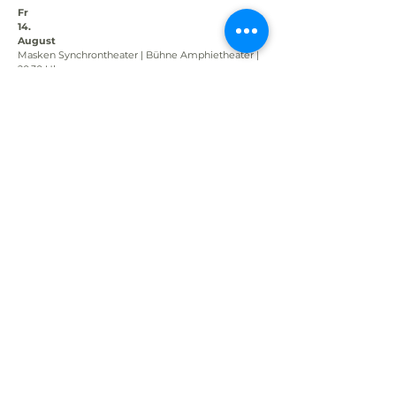
Fr
14.
August
Masken Synchrontheater | Bühne Amphietheater | 
20.30 Uhr
Die Nacht des Schicksals
Opernspektakel von Axel Poike & Frank Matthus
VVK ab 31,50 € erm. ab 27,50 € |AK ab 35 € erm. ab 
31 €
Sa
15
August
Masken Synchrontheater | Bühne Amphietheater | 
20.30 Uhr
Die Nacht des Schicksals
Opernspektakel von Axel Poike & Frank Matthus
VVK ab 31,50 € erm. ab 27,50 € |AK ab 35 € erm. ab 
31 €
So
16.
August
Familienstück | Milchwaldbühne | 15.00 Uhr
Hänsel & Gretel
Regie & Inszenierung: Axel Poike
VVK ab 18 € erm. ab 16 € |AK ab 21 € erm. ab 19 €