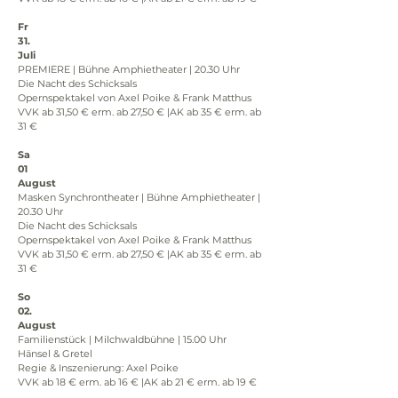
Fr
31.
Juli
PREMIERE | Bühne Amphietheater | 20.30 Uhr
Die Nacht des Schicksals
Opernspektakel von Axel Poike & Frank Matthus
VVK ab 31,50 € erm. ab 27,50 € |AK ab 35 € erm. ab 
31 €
Sa
01
August
Masken Synchrontheater | Bühne Amphietheater | 
20.30 Uhr
Die Nacht des Schicksals
Opernspektakel von Axel Poike & Frank Matthus
VVK ab 31,50 € erm. ab 27,50 € |AK ab 35 € erm. ab 
31 €
So
02.
August
Familienstück | Milchwaldbühne | 15.00 Uhr
Hänsel & Gretel
Regie & Inszenierung: Axel Poike
VVK ab 18 € erm. ab 16 € |AK ab 21 € erm. ab 19 €