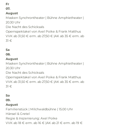
Fr
07.
August
Masken Synchrontheater | Bühne Amphietheater | 
20.30 Uhr
Die Nacht des Schicksals
Opernspektakel von Axel Poike & Frank Matthus
VVK ab 31,50 € erm. ab 27,50 € |AK ab 35 € erm. ab 
31 €
Sa
08.
August
Masken Synchrontheater | Bühne Amphietheater | 
20.30 Uhr
Die Nacht des Schicksals
Opernspektakel von Axel Poike & Frank Matthus
VVK ab 31,50 € erm. ab 27,50 € |AK ab 35 € erm. ab 
31 €
So
09.
August
Familienstück | Milchwaldbühne | 15.00 Uhr
Hänsel & Gretel
Regie & Inszenierung: Axel Poike
VVK ab 18 € erm. ab 16 € |AK ab 21 € erm. ab 19 €