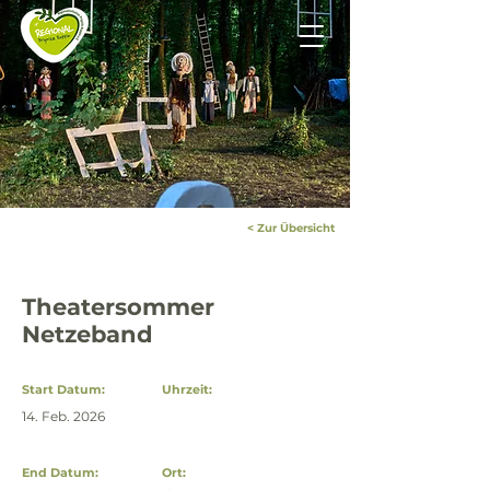
< Zur Übersicht
Theatersommer
Netzeband
Start Datum:
Uhrzeit:
14. Feb. 2026
End Datum:
Ort: