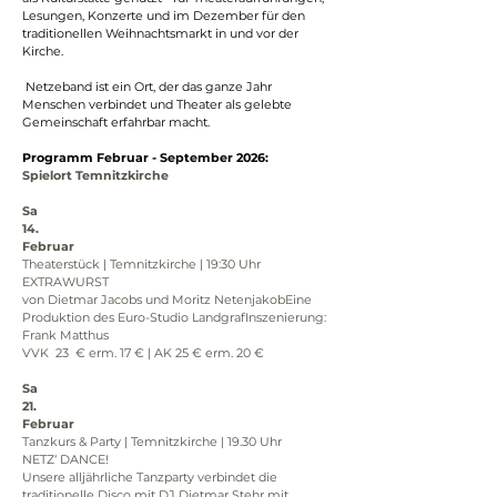
Lesungen, Konzerte und im Dezember für den 
traditionellen Weihnachtsmarkt in und vor der 
Kirche.
 Netzeband ist ein Ort, der das ganze Jahr 
Menschen verbindet und Theater als gelebte 
Gemeinschaft erfahrbar macht.
Programm Februar - September 2026:
Spielort Temnitzkirche
Sa
14.
Februar
Theaterstück | Temnitzkirche | 19:30 Uhr
EXTRAWURST
von Dietmar Jacobs und Moritz NetenjakobEine 
Produktion des Euro-Studio LandgrafInszenierung: 
Frank Matthus
VVK  23  € erm. 17 € | AK 25 € erm. 20 € 
Sa
21.
Februar
Tanzkurs & Party | Temnitzkirche | 19.30 Uhr
NETZ‘ DANCE!
Unsere alljährliche Tanzparty verbindet die 
traditionelle Disco mit DJ Dietmar Stehr mit 