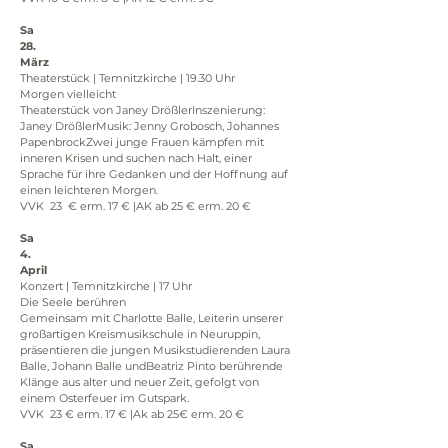
Sa
28.
März
Theaterstück | Temnitzkirche | 19.30 Uhr
Morgen vielleicht
Theaterstück von Janey DrößlerInszenierung: 
Janey DrößlerMusik: Jenny Grobosch, Johannes 
PapenbrockZwei junge Frauen kämpfen mit 
inneren Krisen und suchen nach Halt, einer 
Sprache für ihre Gedanken und der Hoffnung auf 
einen leichteren Morgen.
VVK  23  € erm. 17 € |AK ab 25 € erm. 20 €
Sa
4.
April
Konzert | Temnitzkirche | 17 Uhr
Die Seele berühren
Gemeinsam mit Charlotte Balle, Leiterin unserer 
großartigen Kreismusikschule in Neuruppin, 
präsentieren die jungen Musikstudierenden Laura 
Balle, Johann Balle undBeatriz Pinto berührende 
Klänge aus alter und neuer Zeit, gefolgt von 
einem Osterfeuer im Gutspark.
VVK  23 € erm. 17 € |Ak ab 25€ erm. 20 €
Sa