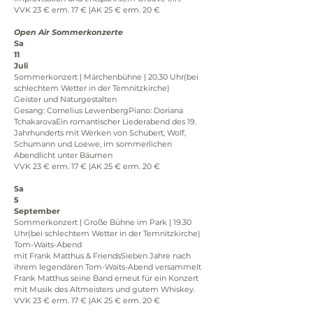
VVK 23 € erm. 17 € |AK 25 € erm. 20 €
Open Air Sommerkonzerte
Sa
11
Juli
Sommerkonzert | Märchenbühne | 20.30 Uhr(bei 
schlechtem Wetter in der Temnitzkirche)
Geister und Naturgestalten
Gesang: Cornelius LewenbergPiano: Doriana 
TchakarovaEin romantischer Liederabend des 19. 
Jahrhunderts mit Werken von Schubert, Wolf, 
Schumann und Loewe, im sommerlichen 
Abendlicht unter Bäumen
VVK 23 € erm. 17 € |AK 25 € erm. 20 €
Sa
5
September
Sommerkonzert | Große Bühne im Park | 19.30 
Uhr(bei schlechtem Wetter in der Temnitzkirche)
Tom-Waits-Abend
mit Frank Matthus & FriendsSieben Jahre nach 
ihrem legendären Tom-Waits-Abend versammelt 
Frank Matthus seine Band erneut für ein Konzert 
mit Musik des Altmeisters und gutem Whiskey.
VVK 23 € erm. 17 € |AK 25 € erm. 20 €