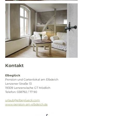
Kontakt
Elbeglück
Pension und Gartenlokal am Elbdeich
Lenzener Straße 13
19309 Lenzerwische GT Mödlich
Telefon: 038792 / 77 90
urlaub@elbeglueck.com
www.pension-am-elbdeich.de