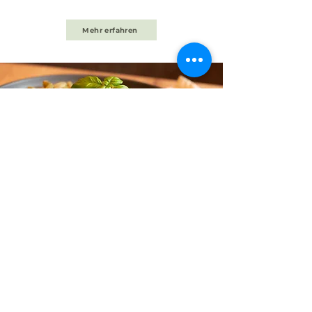
Mehr erfahren
KULINARISCHER KALENDER
Die Region kann nicht nur hochwertige Produkte
erzeugen, sondern auch etwas Feines daraus
zaubern. Der Kulinarische Kalender ist ein Projekt des
Tourismusverbandes Prignitz e.V. und begeistert
jedes Jahr mit neuen Rezepten für geschmackvolle