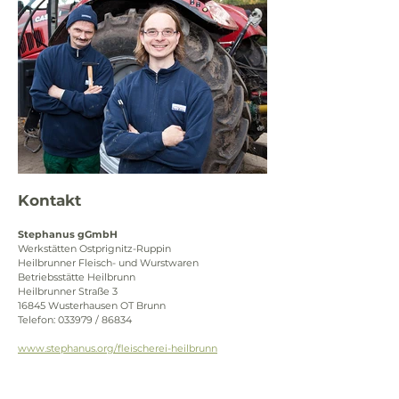
Kontakt
Stephanus gGmbH
Werkstätten Ostprignitz-Ruppin
Heilbrunner Fleisch- und Wurstwaren
Betriebsstätte Heilbrunn
Heilbrunner Straße 3
16845 Wusterhausen OT Brunn
Telefon: 033979 / 86834
www.stephanus.org/fleischerei-heilbrunn