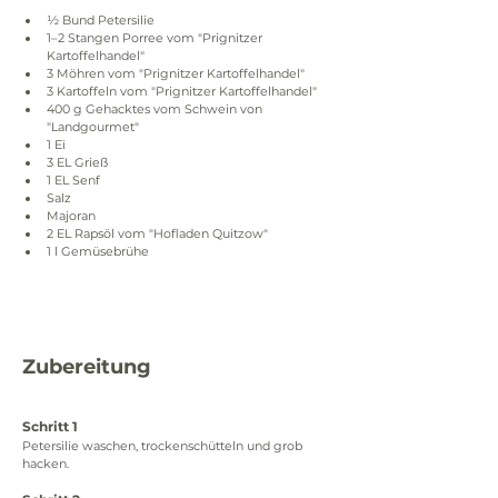
½ Bund Petersilie
1–2 Stangen Porree vom "Prignitzer 
Kartoffelhandel"
3 Möhren vom "Prignitzer Kartoffelhandel"
3 Kartoffeln vom "Prignitzer Kartoffelhandel"
400 g Gehacktes vom Schwein von 
"Landgourmet"
1 Ei
3 EL Grieß
1 EL Senf
Salz
Majoran
2 EL Rapsöl vom "Hofladen Quitzow"
1 l Gemüsebrühe
Zubereitung
Schritt 1
Petersilie waschen, trockenschütteln und grob 
hacken.