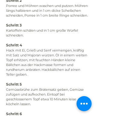
Schritt 2
Porree und Möhren waschen und putzen. Möhren 
längs halbieren und in 1 cm dicke Scheibchen 
schneiden, Porree in 1 cm breite Ringe schneiden.
Schritt 3
Kartoffeln schälen und in 1 cm große Würfel 
schneiden.
Schritt 4
Hack mit Ei, Grieß und Senf vermengen, kräftig 
mit Salz und Majoran würzen. Öl in einem weiten 
Topf erhitzen, mit feuchten Händen kleine 
Bällchen aus der Hackmasse formen und 
rundherum anbraten. Hackbällchen auf einen 
Teller geben.
Schritt 5
Gemüsebrühe zum Bratensatz geben, Gemüse 
zufügen und aufkochen. Eintopf bei 
geschlossenem Topf etwa 10 Minuten leise 
köcheln lassen.
Schritt 6
Die Klöße zum Eintopf geben, alles zusammen 
noch einmal kurz erhitzen.
Schritt 7