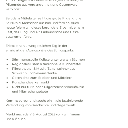
zum 21. Pilgerfest - einer lebendigen Tradition, die 
Pilgernde aus Vergangenheit und Gegenwart 
verbindet!
Seit dem Mittelalter zeiht die große Pilgerkirche 
St. Nikolai Menschen aus nah und fern an. Auch 
heute feiern wir dieses besondere Erbe mit einem 
Fest, das Jung und Alt, Einheimische und Gäste 
zusammenführt.
Erlebt einen unvergesslichen Tag in der 
einzigartigen Atmosphäre des Schlossparks: 
Stimmungsvolle Kulisse unter uralten Bäumen
Regionales Essen & traditionelle Kuchentafel
Pilgertheater & Musik (Saitenspinner aus 
Schwerin und Several Gents)
Geschichte zum Erleben und Mitfeiern
Kunsthandwerkermarkt
Nicht nur für Kinder: Pilgerzeichenmanufaktur 
und Mitmachangebote
Kommt vorbei und taucht ein in die faszinierende 
Verbindung von Geschichte und Gegenwart!
Merkt euch den 16. August 2025 vor - wir freuen 
uns auf euch!