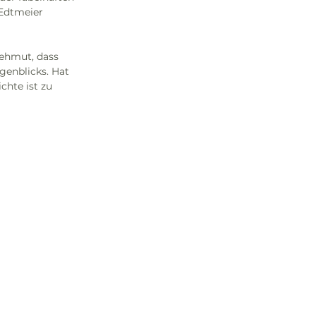
 Edtmeier 
ehmut, dass 
genblicks. Hat 
chte ist zu 