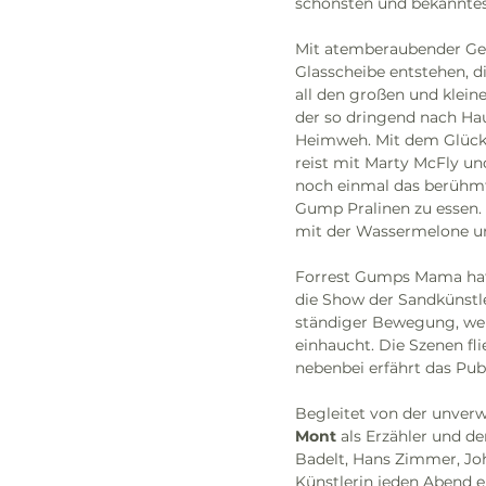
schönsten und bekanntes
Mit atemberaubender Gesc
Glasscheibe entstehen, d
all den großen und kleine
der so dringend nach Hau
Heimweh. Mit dem Glücks
reist mit Marty McFly u
noch einmal das berühmte
Gump Pralinen zu essen. U
mit der Wassermelone u
Forrest Gumps Mama hat i
die Show der Sandkünstle
ständiger Bewegung, wenn
einhaucht. Die Szenen fl
nebenbei erfährt das Pu
Begleitet von der unver
Mont
 als Erzähler und 
Badelt, Hans Zimmer, John
Künstlerin jeden Abend e