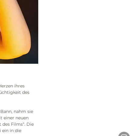
erzen ihres 
üchtigkeit des 
 Bann, nahm sie 
t einer neuen 
 des Films“. Die 
in in die 