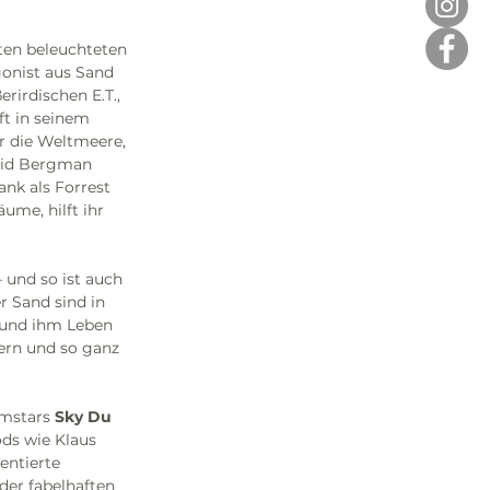
ten beleuchteten 
gonist aus Sand 
rirdischen E.T., 
t in seinem 
r die Weltmeere, 
rid Bergman 
nk als Forrest 
ume, hilft ihr 
und so ist auch 
 Sand sind in 
 und ihm Leben 
ern und so ganz 
mstars 
Sky Du 
ds wie Klaus 
entierte 
der fabelhaften 