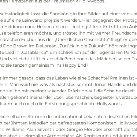
ten Filmszenen aus der Traumfabrik Hollywoods. 
hwindigkeit lässt die Sandkönigin ihre Bilder auf einer von un
ie auf eine Leinwand projiziert werden. Hier begegnet der Prota
n Heldinnen und Helden unserer Lieblingsfilme. Er trifft den Auße
se telefonieren möchte, und tröstet ihn mit wahrer Freundschaf
drachen Fuchur aus der „Unendlichen Geschichte“ fliegt er übe
nd Doc Brown im DeLorean „Zurück in die Zukunft“, hört mit Ing
 Lied in „Casablanca“, um schließlich auf der legendären Parkba
nd vielleicht trifft er anschließend noch das Mädchen seiner Trä
nd sie tanzen gemeinsam ins Happy End? 
mmer gesagt, dass das Leben wie eine Schachtel Pralinen ist – 
rin. Man weiß nie, was als nächstes kommt, Irinas Hände und der
 sie ihn mit beeindruckender Präzision auf die Scheibe rieselt
ießen gekonnt ineinander über, überraschen, begeistern, verzaub
blikum auch noch die Entstehungsgeschichte Hollywoods. 
wechselbaren Stimme des international bekannten deutschen Fil
den berühmten Melodien der gefragtesten Komponisten Hollywoo
 Williams, Alan Silvestri oder Giorgio Moroder erschafft die tal
ine absolut einmalige Atmosphäre. Als Regisseurin und Autorin 